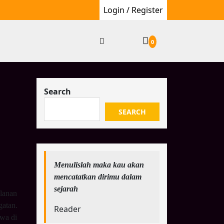
Login / Register
0
Search
SEARCH
Menulislah maka kau akan
mencatatkan dirimu dalam
sejarah
lanan
gatan.
Reader
wa di