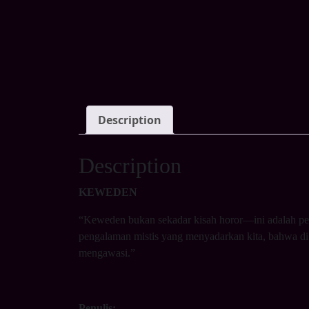
Description
Description
KEWEDEN
“Keweden bukan sekadar kisah horor—ini adalah pe
pengalaman mistis yang menyadarkan kita, bahwa di
mengawasi.”
Penulis: