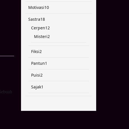
products
10
Motivasi
10
products
18
Sastra
18
products
12
Cerpen
12
products
2
Misteri
2
products
2
Fiksi
2
products
1
Pantun
1
product
2
Puisi
2
products
1
Sajak
1
 Sebuah
product