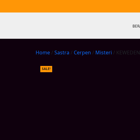
Skip
to
content
BER
Home
/
Sastra
/
Cerpen
/
Misteri
/ KEWEDEN
SALE!