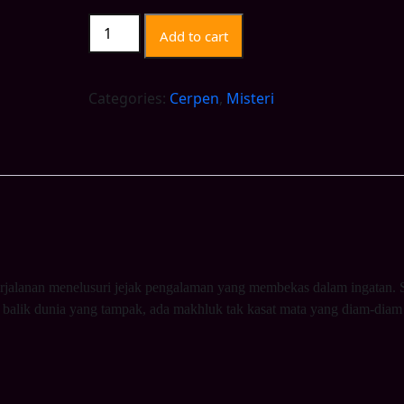
KEWEDEN
Add to cart
quantity
Categories:
Cerpen
,
Misteri
rjalanan menelusuri jejak pengalaman yang membekas dalam ingatan.
 balik dunia yang tampak, ada makhluk tak kasat mata yang diam-diam