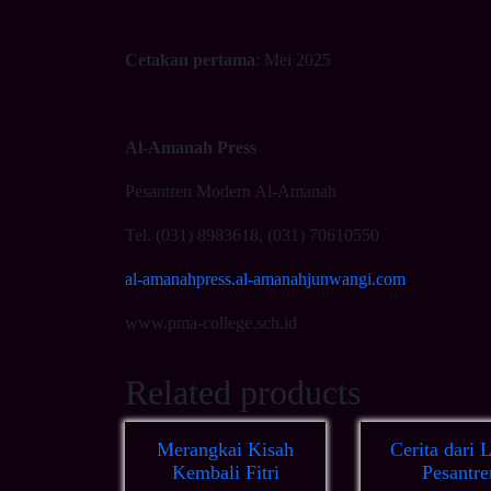
Cetakan pertama
: Mei 2025
Al-Amanah Press
Pesantren Modern Al-Amanah
Tel. (031) 8983618, (031) 70610550
al-amanahpress.al-amanahjunwangi.com
www.pma-college.sch.id
Related products
Merangkai Kisah
Cerita dari 
Kembali Fitri
Pesantre